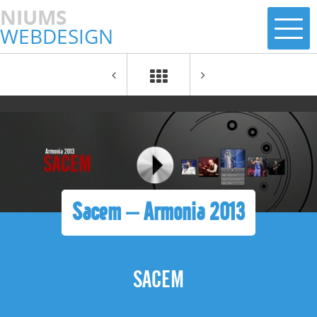
NIUMS
WEBDESIGN
Sacem – Armonia 2013
SACEM