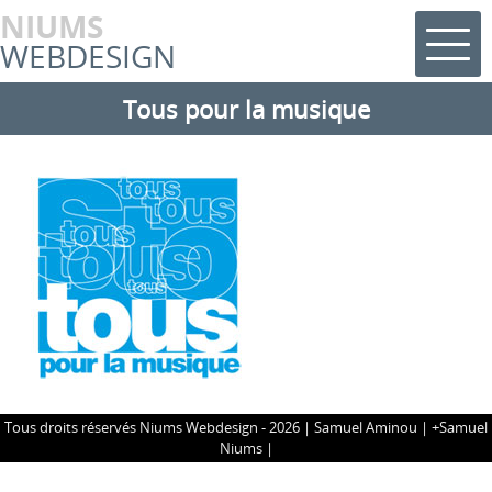
NIUMS
WEBDESIGN
Tous pour la musique
Tous droits réservés Niums Webdesign - 2026 |
Samuel Aminou
|
+Samuel
Niums
|