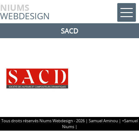
NIUMS
WEBDESIGN
SACD
Tous droits réservés Niums Webdesign - 2026 |
Samuel Aminou
|
+Samuel
Niums
|