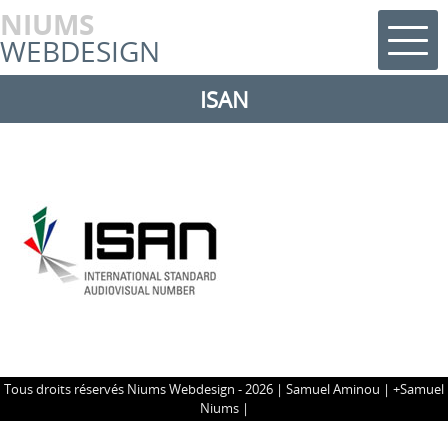
NIUMS
WEBDESIGN
ISAN
Tous droits réservés Niums Webdesign - 2026 |
Samuel Aminou
|
+Samuel
Niums
|