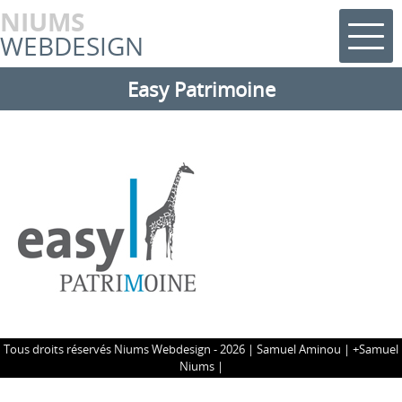
NIUMS
WEBDESIGN
Easy Patrimoine
Tous droits réservés Niums Webdesign - 2026 |
Samuel Aminou
|
+Samuel
Niums
|