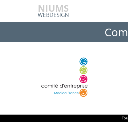
NIUMS
WEBDESIGN
Comi
Tou