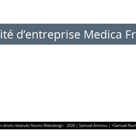
té d’entreprise Medica F
s droits réservés Niums Webdesign - 2026 |
Samuel Aminou
|
+Samuel Niu